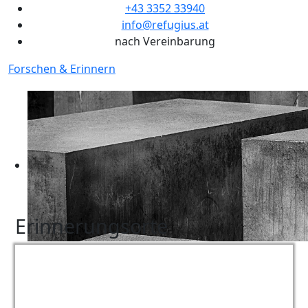
+43 3352 33940
info@refugius.at
nach Vereinbarung
Forschen & Erinnern
Erinnerungsorte